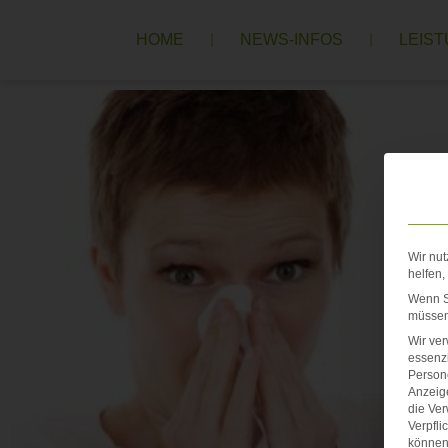
HOME
NEWS-INFOS
LEIS
Wir nut
helfen,
Wenn Si
müssen 
Wir ve
essenzi
Persone
Anzeig
die Ver
Verpfli
können 