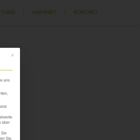
ETUNG
ANFAHRT
KONTAKT
Mit diesem Button wird der Dialog geschlossen. Seine Funktionalität ist iden
re uns
hten,
sind
lisierte
n über
Sie
ten Sie,