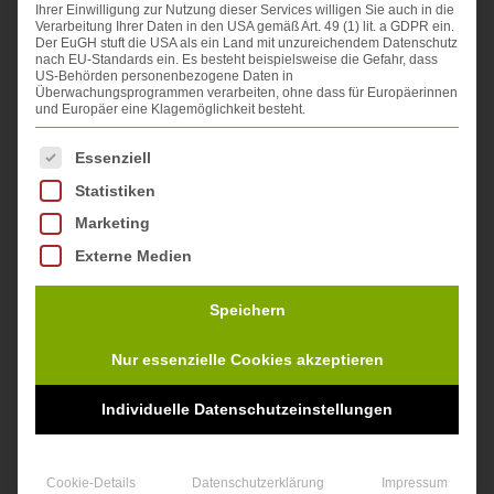
Ihrer Einwilligung zur Nutzung dieser Services willigen Sie auch in die
Verarbeitung Ihrer Daten in den USA gemäß Art. 49 (1) lit. a GDPR ein.
Der EuGH stuft die USA als ein Land mit unzureichendem Datenschutz
nach EU-Standards ein. Es besteht beispielsweise die Gefahr, dass
US-Behörden personenbezogene Daten in
Überwachungsprogrammen verarbeiten, ohne dass für Europäerinnen
und Europäer eine Klagemöglichkeit besteht.
Es folgt eine Liste der Service-Gruppen, für die eine Einwi
Essenziell
Statistiken
Marketing
Externe Medien
Speichern
Nur essenzielle Cookies akzeptieren
Individuelle Datenschutzeinstellungen
Cookie-Details
Datenschutzerklärung
Impressum