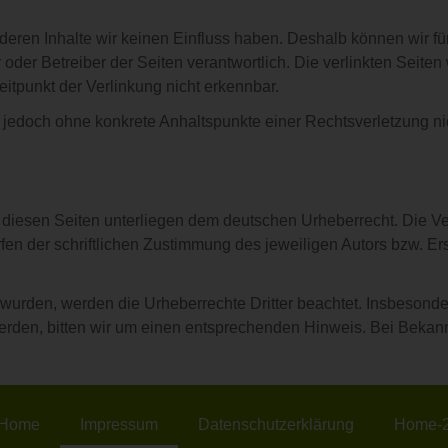
f deren Inhalte wir keinen Einfluss haben. Deshalb können wir 
ter oder Betreiber der Seiten verantwortlich. Die verlinkten Sei
itpunkt der Verlinkung nicht erkennbar.
ist jedoch ohne konkrete Anhaltspunkte einer Rechtsverletzung
f diesen Seiten unterliegen dem deutschen Urheberrecht. Die Ver
n der schriftlichen Zustimmung des jeweiligen Autors bzw. Erst
lt wurden, werden die Urheberrechte Dritter beachtet. Insbesond
erden, bitten wir um einen entsprechenden Hinweis. Bei Bekan
Home
Impressum
Datenschutzerklärung
Home-