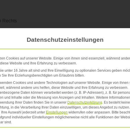
en Rechts
Datenschutzeinstellungen
elungen
zen Cookies auf unserer Website. Einige von ihnen sind essenziell, während ande
 diese Website und Ihre Erfahrung zu verbessern.
e unter 16 Jahre alt sind und Ihre Einwilligung zu optionalen Services geben möc
Sie Ihre Erziehungsberechtigten um Erlaubnis bitten.
rwenden Cookies und andere Technologien auf unserer Website. Einige von ihnen 
ell, während andere uns helfen, diese Website und Ihre Erfahrung zu verbessern.
nung Ärztekammer Sachsen
nbezogene Daten können verarbeitet werden (z. B. IP-Adressen), z. B. für persona
en und Inhalte oder die Messung von Anzeigen und Inhalten.
Weitere Informatione
wendung Ihrer Daten finden Sie in unserer
Datenschutzerklärung
.
Es besteht keine
chtung, in die Verarbeitung Ihrer Daten einzuwilligen, um dieses Angebot zu nutzen.
Ihre Auswahl jederzeit unter
Einstellungen
widerrufen oder anpassen.
Bitte beach
fgrund individueller Einstellungen möglicherweise nicht alle Funktionen der Websi
ar sind.