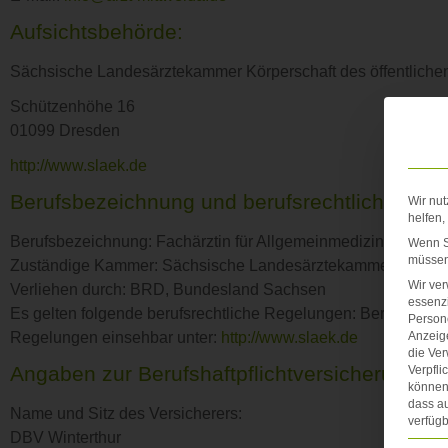
Aufsichtsbehörde:
Sächsische Landesärztekammer
Körperschaft des öffentlich
Schützenhöhe 16
01099 Dresden
http://www.slaek.de
Berufsbezeichnung und berufsrechtliche Reg
Wir nut
helfen,
Berufsbezeichnung: Fachärztin für Allgemeinmedizin
Wenn Si
müssen 
Zuständige Kammer: Sächsische Landesärztekammer
Wir ve
Verliehen durch: BRD, Bundesland Sachsen
essenzi
Es gelten folgende berufsrechtliche Regelungen: Berufsord
Persone
Regelungen einsehbar unter:
http://www.slaek.de
Anzeig
die Ver
Angaben zur Berufshaftpflichtversicherung
Verpfli
können 
dass au
Name und Sitz des Versicherers:
verfügb
DBV Winterthur