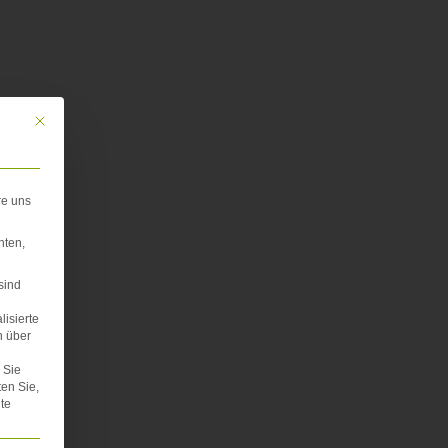
Mit diesem Button wird der Dialog geschlossen. Seine Funktionalität ist iden
re uns
hten,
sind
lisierte
n über
Sie
ten Sie,
te